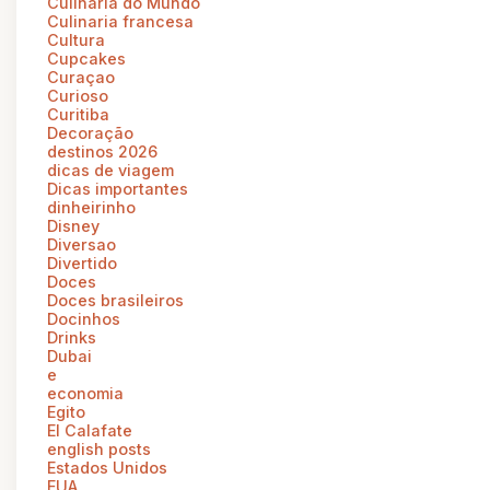
Culinária do Mundo
Culinaria francesa
Cultura
Cupcakes
Curaçao
Curioso
Curitiba
Decoração
destinos 2026
dicas de viagem
Dicas importantes
dinheirinho
Disney
Diversao
Divertido
Doces
Doces brasileiros
Docinhos
Drinks
Dubai
e
economia
Egito
El Calafate
english posts
Estados Unidos
EUA