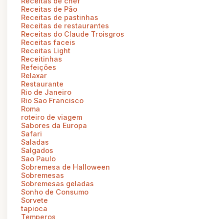
Receitas de chef
Receitas de Pão
Receitas de pastinhas
Receitas de restaurantes
Receitas do Claude Troisgros
Receitas faceis
Receitas Light
Receitinhas
Refeições
Relaxar
Restaurante
Rio de Janeiro
Rio Sao Francisco
Roma
roteiro de viagem
Sabores da Europa
Safari
Saladas
Salgados
Sao Paulo
Sobremesa de Halloween
Sobremesas
Sobremesas geladas
Sonho de Consumo
Sorvete
tapioca
Temperos