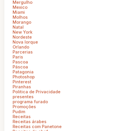
Mergulho
Mexico
Miami
Molhos
Morango
Natal
New York
Nordeste
Nova Iorque
Orlando
Parcerias
Paris
Pascoa
Páscoa
Patagonia
Photoshop
Pinterest
Piranhas
Politica de Privacidade
presentes
programa furado
Promoções
Pudim
Receitas
Receitas árabes
Receitas com Panetone