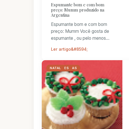
Espumante bom e com bom
preço: Mumm produzido na
Argentina
Espumante bom e com bom
preço: Mumm Você gosta de
espumante , ou pelo menos
gosta de ter espumante nas
Ler artigo
festas mas o preço anda
proibitivo? ...
COM CRIANÇAS
CUPCAKES
NATAL