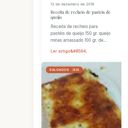
12 de dezembro de 2016
Receita de recheio de pasteis de
queijo
Receita de recheio para
pastéis de queijo 150 gr. queijo
minas amassado 100 gr. de
manteiga 250 gr. de farinha de
Ler artigo
trigo 250 gr. de pres...
_LOWCARB
LOW CARB
RECEITAS FACEIS
REFEIÇÕES
SALGADOS