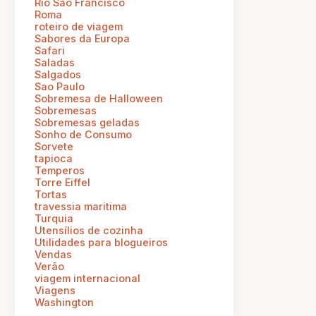
Rio Sao Francisco
Roma
roteiro de viagem
Sabores da Europa
Safari
Saladas
Salgados
Sao Paulo
Sobremesa de Halloween
Sobremesas
Sobremesas geladas
Sonho de Consumo
Sorvete
tapioca
Temperos
Torre Eiffel
Tortas
travessia maritima
Turquia
Utensílios de cozinha
Utilidades para blogueiros
Vendas
Verão
viagem internacional
Viagens
Washington