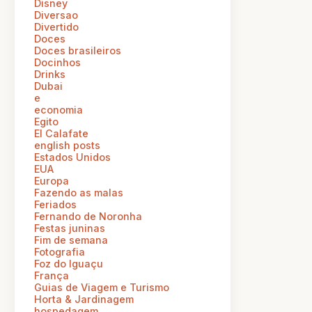
Disney
Diversao
Divertido
Doces
Doces brasileiros
Docinhos
Drinks
Dubai
e
economia
Egito
El Calafate
english posts
Estados Unidos
EUA
Europa
Fazendo as malas
Feriados
Fernando de Noronha
Festas juninas
Fim de semana
Fotografia
Foz do Iguaçu
França
Guias de Viagem e Turismo
Horta & Jardinagem
hospedagem