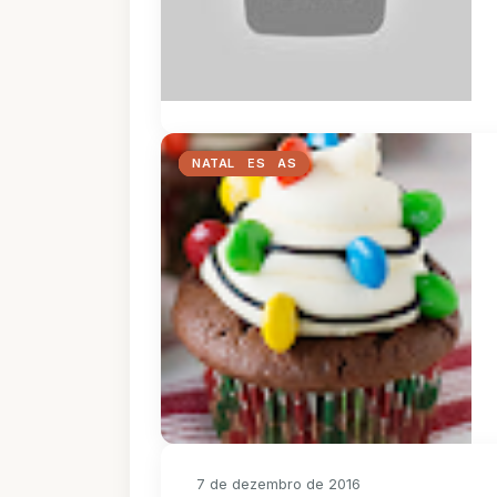
CHOCOLATE
COM CRIANÇAS
CUPCAKES
NATAL
7 de dezembro de 2016