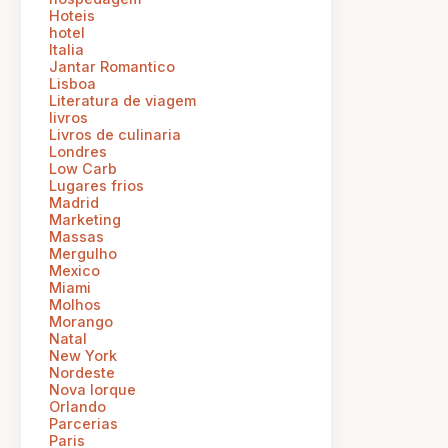
Hoteis
hotel
Italia
Jantar Romantico
Lisboa
Literatura de viagem
livros
Livros de culinaria
Londres
Low Carb
Lugares frios
Madrid
Marketing
Massas
Mergulho
Mexico
Miami
Molhos
Morango
Natal
New York
Nordeste
Nova Iorque
Orlando
Parcerias
Paris