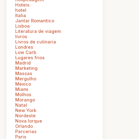
Hoteis
hotel
Italia
Jantar Romantico
Lisboa
Literatura de viagem
livros
Livros de culinaria
Londres
Low Carb
Lugares frios
Madrid
Marketing
Massas
Mergulho
Mexico
Miami
Molhos
Morango
Natal
New York
Nordeste
Nova Iorque
Orlando
Parcerias
Paris