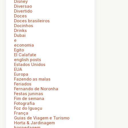
Disney
Diversao
Divertido
Doces
Doces brasileiros
Docinhos
Drinks
Dubai
e
economia
Egito
El Calafate
english posts
Estados Unidos
EUA
Europa
Fazendo as malas
Feriados
Fernando de Noronha
Festas juninas
Fim de semana
Fotografia
Foz do Iguaçu
França
Guias de Viagem e Turismo
Horta & Jardinagem
hospedagem