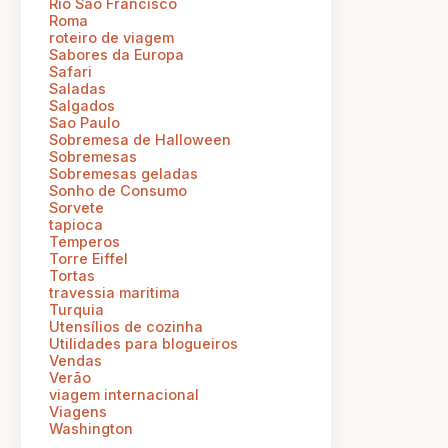
Rio Sao Francisco
Roma
roteiro de viagem
Sabores da Europa
Safari
Saladas
Salgados
Sao Paulo
Sobremesa de Halloween
Sobremesas
Sobremesas geladas
Sonho de Consumo
Sorvete
tapioca
Temperos
Torre Eiffel
Tortas
travessia maritima
Turquia
Utensílios de cozinha
Utilidades para blogueiros
Vendas
Verão
viagem internacional
Viagens
Washington