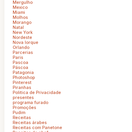
Mergulho
Mexico
Miami
Molhos
Morango
Natal
New York
Nordeste
Nova Iorque
Orlando
Parcerias
Paris
Pascoa
Páscoa
Patagonia
Photoshop
Pinterest
Piranhas
Politica de Privacidade
presentes
programa furado
Promoções
Pudim
Receitas
Receitas árabes
Receitas com Panetone