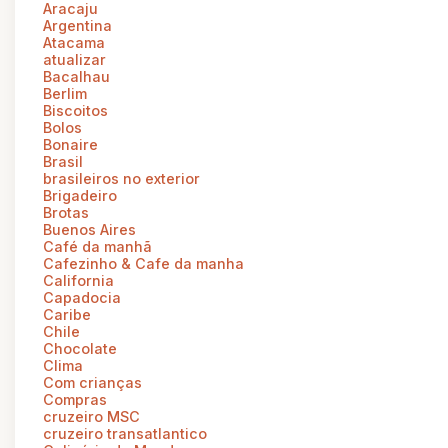
Aracaju
Argentina
Atacama
atualizar
Bacalhau
Berlim
Biscoitos
Bolos
Bonaire
Brasil
brasileiros no exterior
Brigadeiro
Brotas
Buenos Aires
Café da manhã
Cafezinho & Cafe da manha
California
Capadocia
Caribe
Chile
Chocolate
Clima
Com crianças
Compras
cruzeiro MSC
cruzeiro transatlantico