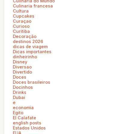
Culinária do Mundo
Culinaria francesa
Cultura
Cupcakes
Curaçao
Curioso
Curitiba
Decoração
destinos 2026
dicas de viagem
Dicas importantes
dinheirinho
Disney
Diversao
Divertido
Doces
Doces brasileiros
Docinhos
Drinks
Dubai
e
economia
Egito
El Calafate
english posts
Estados Unidos
EUA