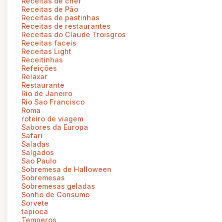
Receitas de chef
Receitas de Pão
Receitas de pastinhas
Receitas de restaurantes
Receitas do Claude Troisgros
Receitas faceis
Receitas Light
Receitinhas
Refeições
Relaxar
Restaurante
Rio de Janeiro
Rio Sao Francisco
Roma
roteiro de viagem
Sabores da Europa
Safari
Saladas
Salgados
Sao Paulo
Sobremesa de Halloween
Sobremesas
Sobremesas geladas
Sonho de Consumo
Sorvete
tapioca
Temperos