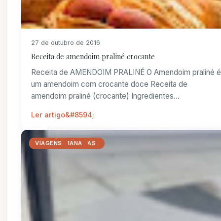
27 de outubro de 2016
Receita de amendoim praliné crocante
Receita de AMENDOIM PRALINÉ O Amendoim praliné é
um amendoim com crocante doce Receita de
amendoim praliné (crocante) Ingredientes...
Ler artigo
_VIAGENS
ANTES DE VIAJAR
COM CRIANÇAS
CURIOSO
DICAS IMPORTANTES
DIVERSAO
FAZENDO AS MALAS
FERIADOS
FIM DE SEMANA
VIAGENS