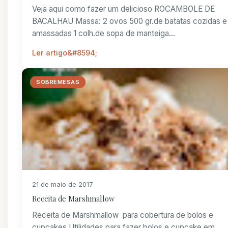
Veja aqui como fazer um delicioso ROCAMBOLE DE
BACALHAU Massa: 2 ovos 500 gr.de batatas cozidas e
amassadas 1 colh.de sopa de manteiga...
Ler artigo
BOLOS
CUPCAKES
DOCES
SOBREMESAS
21 de maio de 2017
Receita de Marshmallow
Receita de Marshmallow para cobertura de bolos e
cupcakes Utilidades para fazer bolos e cupcake em