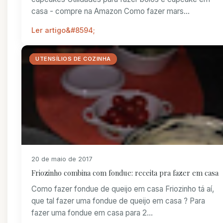
casa - compre na Amazon Como fazer mars...
Ler artigo
_RECEITINHAS
JANTAR ROMANTICO
LUGARES FRIOS
RECEITAS
UTENSÍLIOS DE COZINHA
20 de maio de 2017
Friozinho combina com fondue: receita pra fazer em casa
Como fazer fondue de queijo em casa Friozinho tá aí,
que tal fazer uma fondue de queijo em casa ? Para
fazer uma fondue em casa para 2...