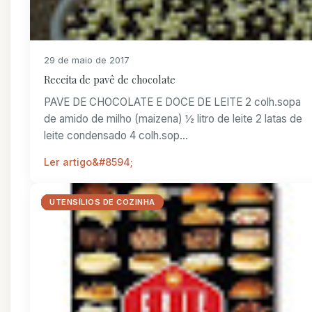
29 de maio de 2017
Receita de pavê de chocolate
PAVE DE CHOCOLATE E DOCE DE LEITE 2 colh.sopa
de amido de milho (maizena) ½ litro de leite 2 latas de
leite condensado 4 colh.sop...
Ler artigo
_RECEITINHAS
COMPRAS
LIVROS DE CULINARIA
RECEITAS
RECEITAS FACEIS
RECEITINHAS
UTENSÍLIOS DE COZINHA