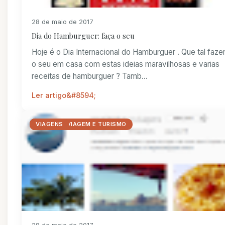
28 de maio de 2017
Dia do Hamburguer: faça o seu
Hoje é o Dia Internacional do Hamburguer . Que tal faze
o seu em casa com estas ideias maravilhosas e varias
receitas de hamburguer ? Tamb...
Ler artigo
DICAS IMPORTANTES
DIVERTIDO
FIM DE SEMANA
FOTOGRAFIA
GUIAS DE VIAGEM E TURISMO
VERÃO
VIAGENS