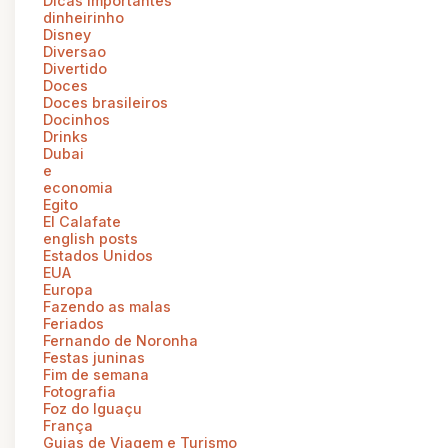
Dicas importantes
dinheirinho
Disney
Diversao
Divertido
Doces
Doces brasileiros
Docinhos
Drinks
Dubai
e
economia
Egito
El Calafate
english posts
Estados Unidos
EUA
Europa
Fazendo as malas
Feriados
Fernando de Noronha
Festas juninas
Fim de semana
Fotografia
Foz do Iguaçu
França
Guias de Viagem e Turismo