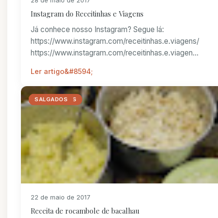
28 de maio de 2017
Instagram do Receitinhas e Viagens
Já conhece nosso Instagram? Segue lá:
https://www.instagram.com/receitinhas.e.viagens/
https://www.instagram.com/receitinhas.e.viagen...
Ler artigo
_RECEITINHAS
BACALHAU
PASCOA
PÁSCOA
RECEITAS
SALGADOS
22 de maio de 2017
Receita de rocambole de bacalhau