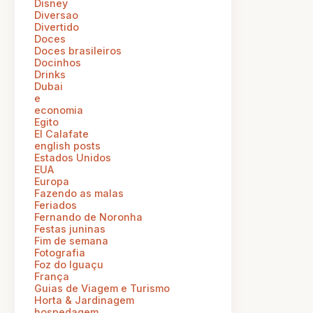
Disney
Diversao
Divertido
Doces
Doces brasileiros
Docinhos
Drinks
Dubai
e
economia
Egito
El Calafate
english posts
Estados Unidos
EUA
Europa
Fazendo as malas
Feriados
Fernando de Noronha
Festas juninas
Fim de semana
Fotografia
Foz do Iguaçu
França
Guias de Viagem e Turismo
Horta & Jardinagem
hospedagem