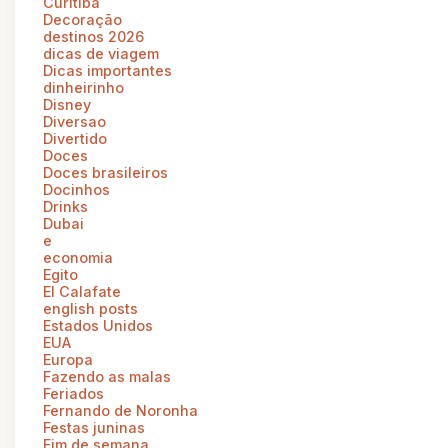
Curitiba
Decoração
destinos 2026
dicas de viagem
Dicas importantes
dinheirinho
Disney
Diversao
Divertido
Doces
Doces brasileiros
Docinhos
Drinks
Dubai
e
economia
Egito
El Calafate
english posts
Estados Unidos
EUA
Europa
Fazendo as malas
Feriados
Fernando de Noronha
Festas juninas
Fim de semana