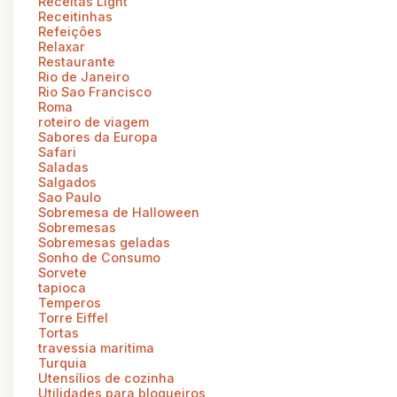
Receitas Light
Receitinhas
Refeições
Relaxar
Restaurante
Rio de Janeiro
Rio Sao Francisco
Roma
roteiro de viagem
Sabores da Europa
Safari
Saladas
Salgados
Sao Paulo
Sobremesa de Halloween
Sobremesas
Sobremesas geladas
Sonho de Consumo
Sorvete
tapioca
Temperos
Torre Eiffel
Tortas
travessia maritima
Turquia
Utensílios de cozinha
Utilidades para blogueiros