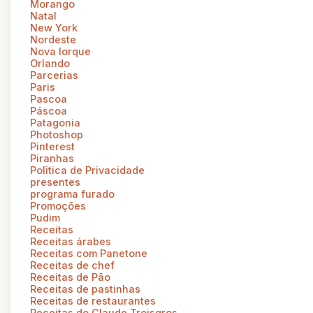
Morango
Natal
New York
Nordeste
Nova Iorque
Orlando
Parcerias
Paris
Pascoa
Páscoa
Patagonia
Photoshop
Pinterest
Piranhas
Politica de Privacidade
presentes
programa furado
Promoções
Pudim
Receitas
Receitas árabes
Receitas com Panetone
Receitas de chef
Receitas de Pão
Receitas de pastinhas
Receitas de restaurantes
Receitas do Claude Troisgros