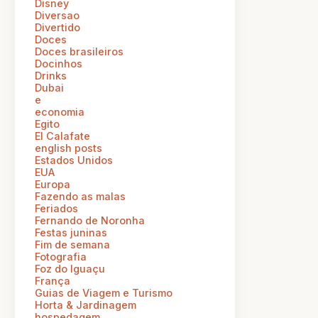
Disney
Diversao
Divertido
Doces
Doces brasileiros
Docinhos
Drinks
Dubai
e
economia
Egito
El Calafate
english posts
Estados Unidos
EUA
Europa
Fazendo as malas
Feriados
Fernando de Noronha
Festas juninas
Fim de semana
Fotografia
Foz do Iguaçu
França
Guias de Viagem e Turismo
Horta & Jardinagem
hospedagem