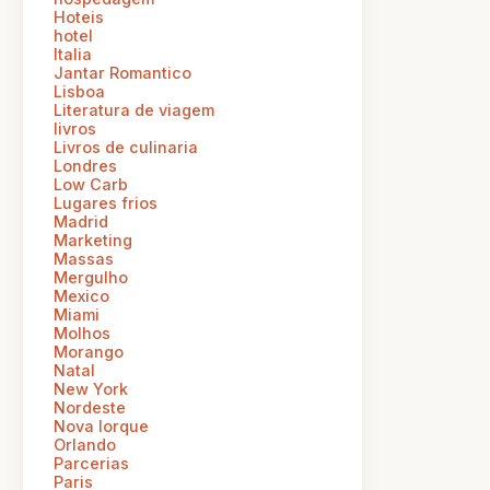
Hoteis
hotel
Italia
Jantar Romantico
Lisboa
Literatura de viagem
livros
Livros de culinaria
Londres
Low Carb
Lugares frios
Madrid
Marketing
Massas
Mergulho
Mexico
Miami
Molhos
Morango
Natal
New York
Nordeste
Nova Iorque
Orlando
Parcerias
Paris