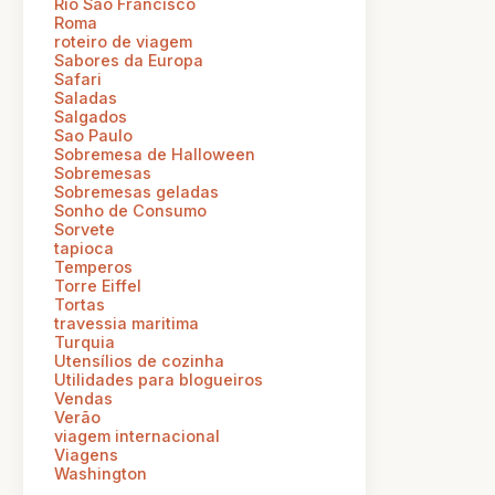
Rio Sao Francisco
Roma
roteiro de viagem
Sabores da Europa
Safari
Saladas
Salgados
Sao Paulo
Sobremesa de Halloween
Sobremesas
Sobremesas geladas
Sonho de Consumo
Sorvete
tapioca
Temperos
Torre Eiffel
Tortas
travessia maritima
Turquia
Utensílios de cozinha
Utilidades para blogueiros
Vendas
Verão
viagem internacional
Viagens
Washington