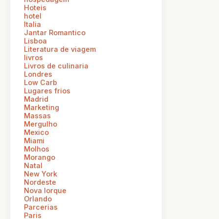
Hoteis
hotel
Italia
Jantar Romantico
Lisboa
Literatura de viagem
livros
Livros de culinaria
Londres
Low Carb
Lugares frios
Madrid
Marketing
Massas
Mergulho
Mexico
Miami
Molhos
Morango
Natal
New York
Nordeste
Nova Iorque
Orlando
Parcerias
Paris