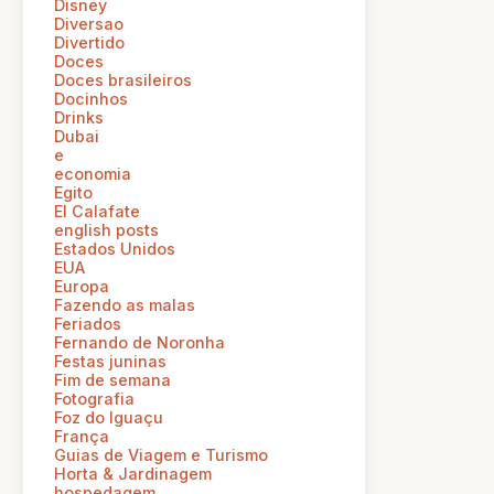
Disney
Diversao
Divertido
Doces
Doces brasileiros
Docinhos
Drinks
Dubai
e
economia
Egito
El Calafate
english posts
Estados Unidos
EUA
Europa
Fazendo as malas
Feriados
Fernando de Noronha
Festas juninas
Fim de semana
Fotografia
Foz do Iguaçu
França
Guias de Viagem e Turismo
Horta & Jardinagem
hospedagem