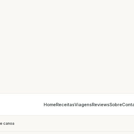
Home
Receitas
Viagens
Reviews
Sobre
Cont
de canoa