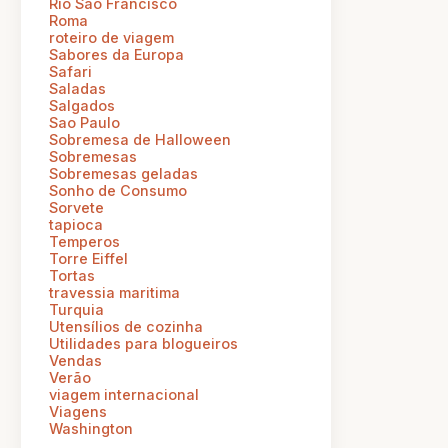
Rio Sao Francisco
Roma
roteiro de viagem
Sabores da Europa
Safari
Saladas
Salgados
Sao Paulo
Sobremesa de Halloween
Sobremesas
Sobremesas geladas
Sonho de Consumo
Sorvete
tapioca
Temperos
Torre Eiffel
Tortas
travessia maritima
Turquia
Utensílios de cozinha
Utilidades para blogueiros
Vendas
Verão
viagem internacional
Viagens
Washington