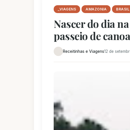
_VIAGENS
AMAZONIA
BRASIL
Nascer do dia n
passeio de cano
Receitinhas e Viagens
12 de setemb