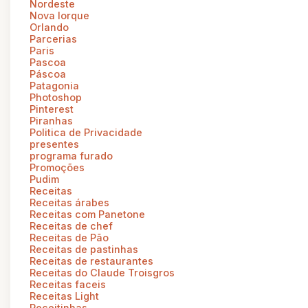
Nordeste
Nova Iorque
Orlando
Parcerias
Paris
Pascoa
Páscoa
Patagonia
Photoshop
Pinterest
Piranhas
Politica de Privacidade
presentes
programa furado
Promoções
Pudim
Receitas
Receitas árabes
Receitas com Panetone
Receitas de chef
Receitas de Pão
Receitas de pastinhas
Receitas de restaurantes
Receitas do Claude Troisgros
Receitas faceis
Receitas Light
Receitinhas