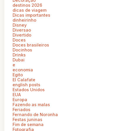
Decoração
destinos 2026
dicas de viagem
Dicas importantes
dinheirinho
Disney
Diversao
Divertido
Doces
Doces brasileiros
Docinhos
Drinks
Dubai
e
economia
Egito
El Calafate
english posts
Estados Unidos
EUA
Europa
Fazendo as malas
Feriados
Fernando de Noronha
Festas juninas
Fim de semana
Fotografia