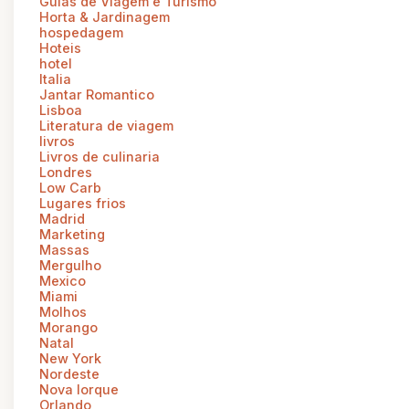
Guias de Viagem e Turismo
Horta & Jardinagem
hospedagem
Hoteis
hotel
Italia
Jantar Romantico
Lisboa
Literatura de viagem
livros
Livros de culinaria
Londres
Low Carb
Lugares frios
Madrid
Marketing
Massas
Mergulho
Mexico
Miami
Molhos
Morango
Natal
New York
Nordeste
Nova Iorque
Orlando