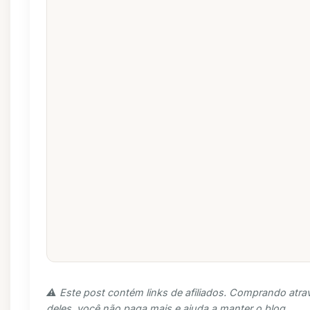
⚠️ Este post contém links de afiliados. Comprando atra
deles, você não paga mais e ajuda a manter o blog.