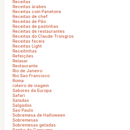
Receitas
Receitas árabes
Receitas com Panetone
Receitas de chef
Receitas de Pão
Receitas de pastinhas
Receitas de restaurantes
Receitas do Claude Troisgros
Receitas faceis
Receitas Light
Receitinhas
Refeições
Relaxar
Restaurante
Rio de Janeiro
Rio Sao Francisco
Roma
roteiro de viagem
Sabores da Europa
Safari
Saladas
Salgados
Sao Paulo
Sobremesa de Halloween
Sobremesas
Sobremesas geladas
Sonho de Consumo