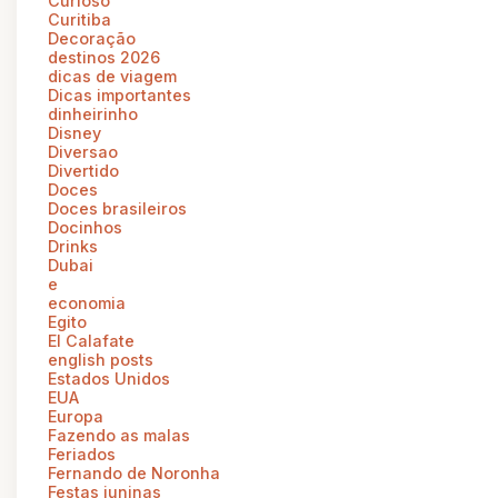
Curioso
Curitiba
Decoração
destinos 2026
dicas de viagem
Dicas importantes
dinheirinho
Disney
Diversao
Divertido
Doces
Doces brasileiros
Docinhos
Drinks
Dubai
e
economia
Egito
El Calafate
english posts
Estados Unidos
EUA
Europa
Fazendo as malas
Feriados
Fernando de Noronha
Festas juninas