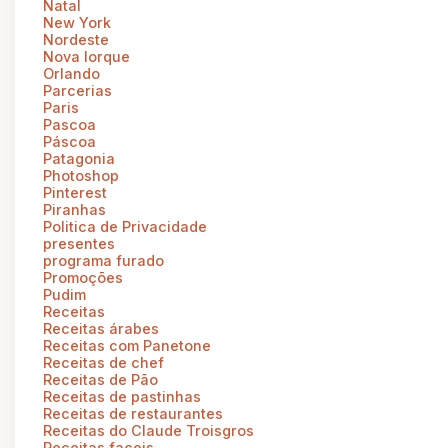
Natal
New York
Nordeste
Nova Iorque
Orlando
Parcerias
Paris
Pascoa
Páscoa
Patagonia
Photoshop
Pinterest
Piranhas
Politica de Privacidade
presentes
programa furado
Promoções
Pudim
Receitas
Receitas árabes
Receitas com Panetone
Receitas de chef
Receitas de Pão
Receitas de pastinhas
Receitas de restaurantes
Receitas do Claude Troisgros
Receitas faceis