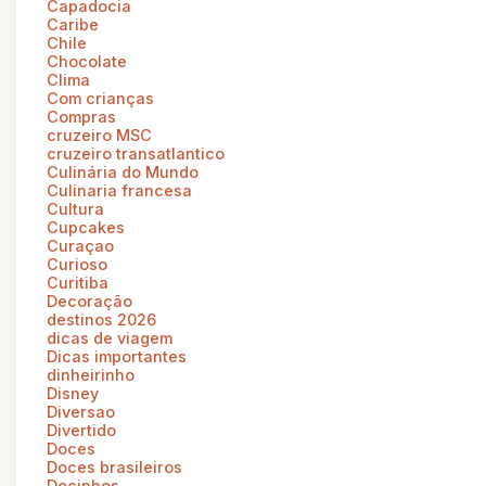
Capadocia
Caribe
Chile
Chocolate
Clima
Com crianças
Compras
cruzeiro MSC
cruzeiro transatlantico
Culinária do Mundo
Culinaria francesa
Cultura
Cupcakes
Curaçao
Curioso
Curitiba
Decoração
destinos 2026
dicas de viagem
Dicas importantes
dinheirinho
Disney
Diversao
Divertido
Doces
Doces brasileiros
Docinhos