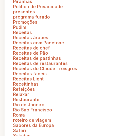
Piranhas
Politica de Privacidade
presentes
programa furado
Promoções
Pudim
Receitas
Receitas árabes
Receitas com Panetone
Receitas de chef
Receitas de Pão
Receitas de pastinhas
Receitas de restaurantes
Receitas do Claude Troisgros
Receitas faceis
Receitas Light
Receitinhas
Refeições
Relaxar
Restaurante
Rio de Janeiro
Rio Sao Francisco
Roma
roteiro de viagem
Sabores da Europa
Safari
Saladas