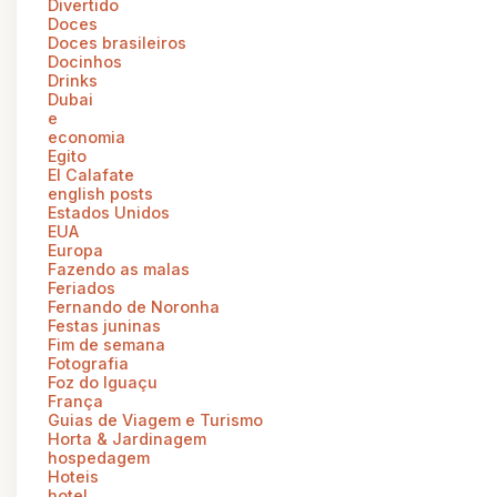
Divertido
Doces
Doces brasileiros
Docinhos
Drinks
Dubai
e
economia
Egito
El Calafate
english posts
Estados Unidos
EUA
Europa
Fazendo as malas
Feriados
Fernando de Noronha
Festas juninas
Fim de semana
Fotografia
Foz do Iguaçu
França
Guias de Viagem e Turismo
Horta & Jardinagem
hospedagem
Hoteis
hotel