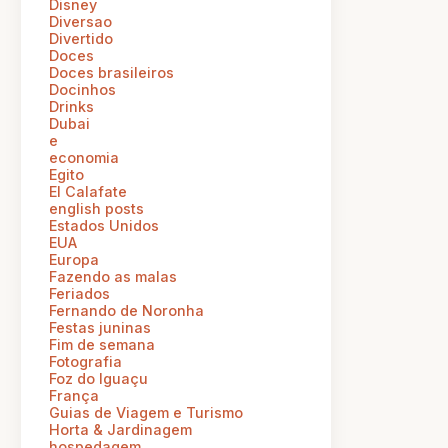
Disney
Diversao
Divertido
Doces
Doces brasileiros
Docinhos
Drinks
Dubai
e
economia
Egito
El Calafate
english posts
Estados Unidos
EUA
Europa
Fazendo as malas
Feriados
Fernando de Noronha
Festas juninas
Fim de semana
Fotografia
Foz do Iguaçu
França
Guias de Viagem e Turismo
Horta & Jardinagem
hospedagem