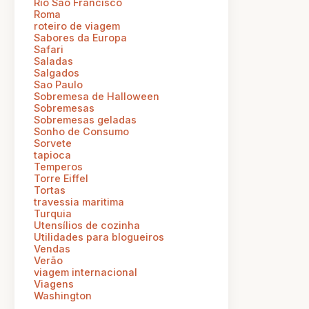
Rio Sao Francisco
Roma
roteiro de viagem
Sabores da Europa
Safari
Saladas
Salgados
Sao Paulo
Sobremesa de Halloween
Sobremesas
Sobremesas geladas
Sonho de Consumo
Sorvete
tapioca
Temperos
Torre Eiffel
Tortas
travessia maritima
Turquia
Utensílios de cozinha
Utilidades para blogueiros
Vendas
Verão
viagem internacional
Viagens
Washington