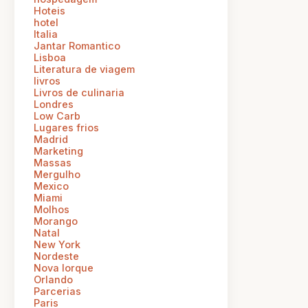
Hoteis
hotel
Italia
Jantar Romantico
Lisboa
Literatura de viagem
livros
Livros de culinaria
Londres
Low Carb
Lugares frios
Madrid
Marketing
Massas
Mergulho
Mexico
Miami
Molhos
Morango
Natal
New York
Nordeste
Nova Iorque
Orlando
Parcerias
Paris