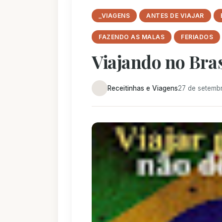
_VIAGENS
ANTES DE VIAJAR
FAZENDO AS MALAS
FERIADOS
Viajando no Bras
Receitinhas e Viagens
27 de setemb