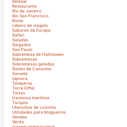
Relaxar
Restaurante
Rio de Janeiro
Rio Sao Francisco
Roma
roteiro de viagem
Sabores da Europa
Safari
Saladas
Salgados
Sao Paulo
Sobremesa de Halloween
Sobremesas
Sobremesas geladas
Sonho de Consumo
Sorvete
tapioca
Temperos
Torre Eiffel
Tortas
travessia maritima
Turquia
Utensílios de cozinha
Utilidades para blogueiros
Vendas
Verão
viagem internacional