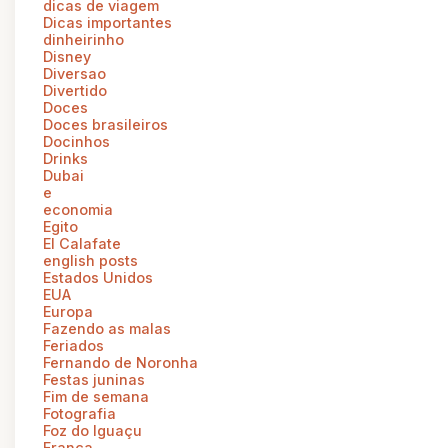
dicas de viagem
Dicas importantes
dinheirinho
Disney
Diversao
Divertido
Doces
Doces brasileiros
Docinhos
Drinks
Dubai
e
economia
Egito
El Calafate
english posts
Estados Unidos
EUA
Europa
Fazendo as malas
Feriados
Fernando de Noronha
Festas juninas
Fim de semana
Fotografia
Foz do Iguaçu
França