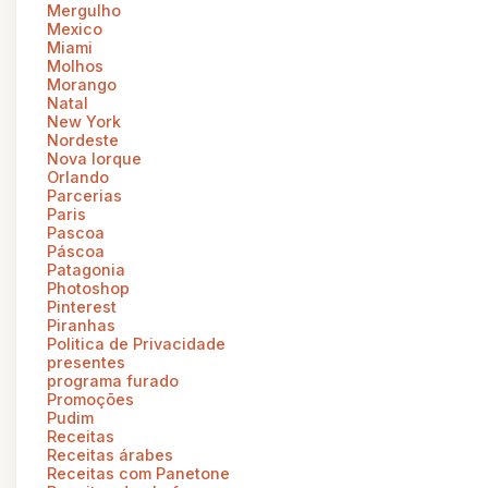
Mergulho
Mexico
Miami
Molhos
Morango
Natal
New York
Nordeste
Nova Iorque
Orlando
Parcerias
Paris
Pascoa
Páscoa
Patagonia
Photoshop
Pinterest
Piranhas
Politica de Privacidade
presentes
programa furado
Promoções
Pudim
Receitas
Receitas árabes
Receitas com Panetone