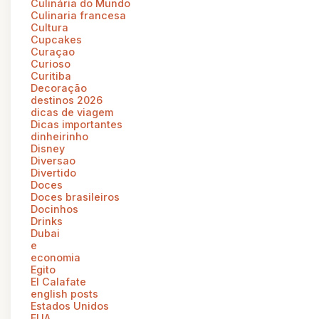
Culinária do Mundo
Culinaria francesa
Cultura
Cupcakes
Curaçao
Curioso
Curitiba
Decoração
destinos 2026
dicas de viagem
Dicas importantes
dinheirinho
Disney
Diversao
Divertido
Doces
Doces brasileiros
Docinhos
Drinks
Dubai
e
economia
Egito
El Calafate
english posts
Estados Unidos
EUA