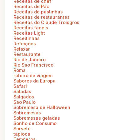
Receitas de chef
Receitas de Pão
Receitas de pastinhas
Receitas de restaurantes
Receitas do Claude Troisgros
Receitas faceis
Receitas Light
Receitinhas
Refeições
Relaxar
Restaurante
Rio de Janeiro
Rio Sao Francisco
Roma
roteiro de viagem
Sabores da Europa
Safari
Saladas
Salgados
Sao Paulo
Sobremesa de Halloween
Sobremesas
Sobremesas geladas
Sonho de Consumo
Sorvete
tapioca
Temperos