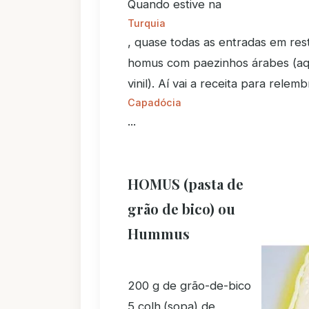
Quando estive na
Turquia
, quase todas as entradas em r
homus com paezinhos árabes (aqu
vinil). Aí vai a receita para rele
Capadócia
...
HOMUS (pasta de
grão de bico) ou
Hummus
200 g de grão-de-bico
5 colh.(sopa) de