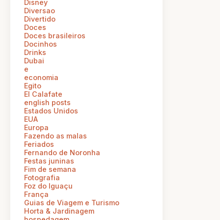
Disney
Diversao
Divertido
Doces
Doces brasileiros
Docinhos
Drinks
Dubai
e
economia
Egito
El Calafate
english posts
Estados Unidos
EUA
Europa
Fazendo as malas
Feriados
Fernando de Noronha
Festas juninas
Fim de semana
Fotografia
Foz do Iguaçu
França
Guias de Viagem e Turismo
Horta & Jardinagem
hospedagem