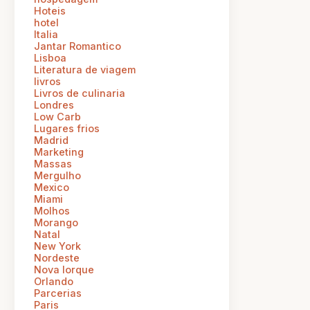
Hoteis
hotel
Italia
Jantar Romantico
Lisboa
Literatura de viagem
livros
Livros de culinaria
Londres
Low Carb
Lugares frios
Madrid
Marketing
Massas
Mergulho
Mexico
Miami
Molhos
Morango
Natal
New York
Nordeste
Nova Iorque
Orlando
Parcerias
Paris