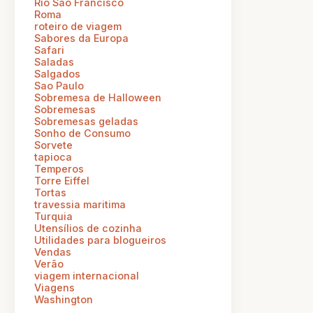
Rio Sao Francisco
Roma
roteiro de viagem
Sabores da Europa
Safari
Saladas
Salgados
Sao Paulo
Sobremesa de Halloween
Sobremesas
Sobremesas geladas
Sonho de Consumo
Sorvete
tapioca
Temperos
Torre Eiffel
Tortas
travessia maritima
Turquia
Utensílios de cozinha
Utilidades para blogueiros
Vendas
Verão
viagem internacional
Viagens
Washington