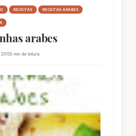
DO
RECEITAS
RECEITAS ÁRABES
A
inhas arabes
 2013
5 min de leitura