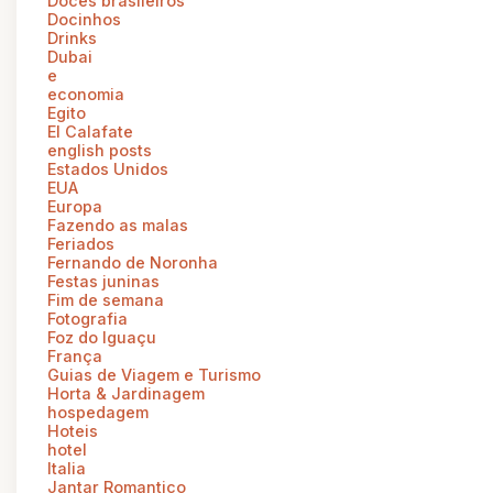
Doces brasileiros
Docinhos
Drinks
Dubai
e
economia
Egito
El Calafate
english posts
Estados Unidos
EUA
Europa
Fazendo as malas
Feriados
Fernando de Noronha
Festas juninas
Fim de semana
Fotografia
Foz do Iguaçu
França
Guias de Viagem e Turismo
Horta & Jardinagem
hospedagem
Hoteis
hotel
Italia
Jantar Romantico