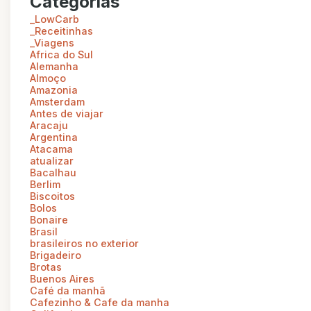
Categorias
_LowCarb
_Receitinhas
_Viagens
Africa do Sul
Alemanha
Almoço
Amazonia
Amsterdam
Antes de viajar
Aracaju
Argentina
Atacama
atualizar
Bacalhau
Berlim
Biscoitos
Bolos
Bonaire
Brasil
brasileiros no exterior
Brigadeiro
Brotas
Buenos Aires
Café da manhã
Cafezinho & Cafe da manha