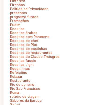
Pinterest
Piranhas
Politica de Privacidade
presentes
programa furado
Promoções
Pudim
Receitas
Receitas árabes
Receitas com Panetone
Receitas de chef
Receitas de Pão
Receitas de pastinhas
Receitas de restaurantes
Receitas do Claude Troisgros
Receitas faceis
Receitas Light
Receitinhas
Refeições
Relaxar
Restaurante
Rio de Janeiro
Rio Sao Francisco
Roma
roteiro de viagem
Sabores da Europa
Safari