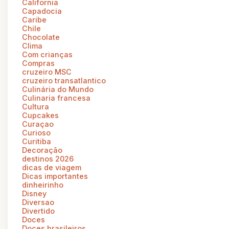
California
Capadocia
Caribe
Chile
Chocolate
Clima
Com crianças
Compras
cruzeiro MSC
cruzeiro transatlantico
Culinária do Mundo
Culinaria francesa
Cultura
Cupcakes
Curaçao
Curioso
Curitiba
Decoração
destinos 2026
dicas de viagem
Dicas importantes
dinheirinho
Disney
Diversao
Divertido
Doces
Doces brasileiros