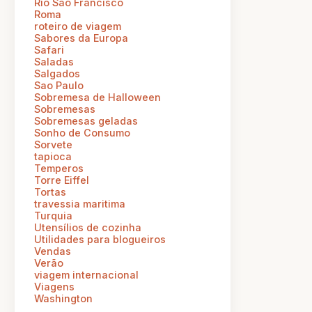
Rio Sao Francisco
Roma
roteiro de viagem
Sabores da Europa
Safari
Saladas
Salgados
Sao Paulo
Sobremesa de Halloween
Sobremesas
Sobremesas geladas
Sonho de Consumo
Sorvete
tapioca
Temperos
Torre Eiffel
Tortas
travessia maritima
Turquia
Utensílios de cozinha
Utilidades para blogueiros
Vendas
Verão
viagem internacional
Viagens
Washington