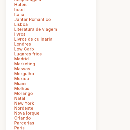
Hoteis
hotel
Italia
Jantar Romantico
Lisboa
Literatura de viagem
livros
Livros de culinaria
Londres
Low Carb
Lugares frios
Madrid
Marketing
Massas
Mergulho
Mexico
Miami
Molhos
Morango
Natal
New York
Nordeste
Nova Iorque
Orlando
Parcerias
Paris