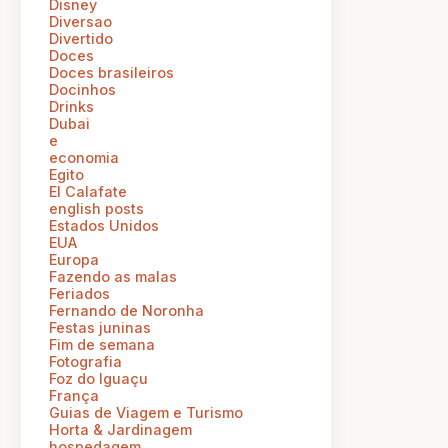
Disney
Diversao
Divertido
Doces
Doces brasileiros
Docinhos
Drinks
Dubai
e
economia
Egito
El Calafate
english posts
Estados Unidos
EUA
Europa
Fazendo as malas
Feriados
Fernando de Noronha
Festas juninas
Fim de semana
Fotografia
Foz do Iguaçu
França
Guias de Viagem e Turismo
Horta & Jardinagem
hospedagem