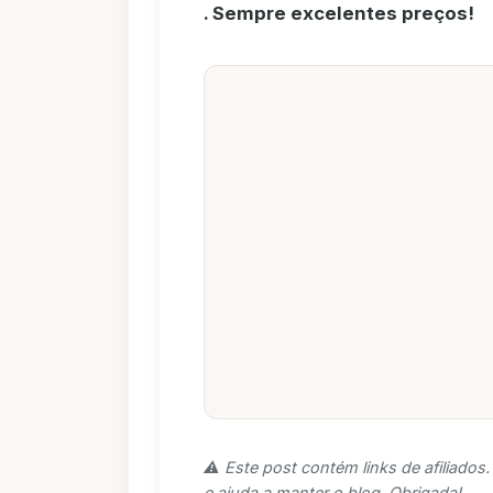
. Sempre excelentes preços!
⚠️ Este post contém links de afiliado
e ajuda a manter o blog. Obrigada!