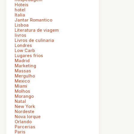
Hoteis
hotel
Italia
Jantar Romantico
Lisboa
Literatura de viagem
livros
Livros de culinaria
Londres
Low Carb
Lugares frios
Madrid
Marketing
Massas
Mergulho
Mexico
Miami
Molhos
Morango
Natal
New York
Nordeste
Nova Iorque
Orlando
Parcerias
Paris