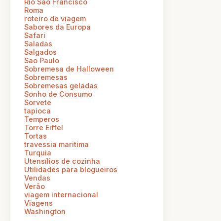
Rio Sao Francisco
Roma
roteiro de viagem
Sabores da Europa
Safari
Saladas
Salgados
Sao Paulo
Sobremesa de Halloween
Sobremesas
Sobremesas geladas
Sonho de Consumo
Sorvete
tapioca
Temperos
Torre Eiffel
Tortas
travessia maritima
Turquia
Utensílios de cozinha
Utilidades para blogueiros
Vendas
Verão
viagem internacional
Viagens
Washington