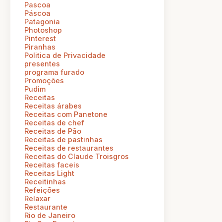
Pascoa
Páscoa
Patagonia
Photoshop
Pinterest
Piranhas
Politica de Privacidade
presentes
programa furado
Promoções
Pudim
Receitas
Receitas árabes
Receitas com Panetone
Receitas de chef
Receitas de Pão
Receitas de pastinhas
Receitas de restaurantes
Receitas do Claude Troisgros
Receitas faceis
Receitas Light
Receitinhas
Refeições
Relaxar
Restaurante
Rio de Janeiro