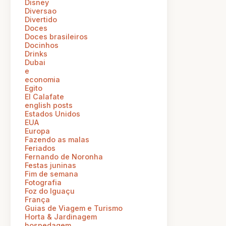
Disney
Diversao
Divertido
Doces
Doces brasileiros
Docinhos
Drinks
Dubai
e
economia
Egito
El Calafate
english posts
Estados Unidos
EUA
Europa
Fazendo as malas
Feriados
Fernando de Noronha
Festas juninas
Fim de semana
Fotografia
Foz do Iguaçu
França
Guias de Viagem e Turismo
Horta & Jardinagem
hospedagem