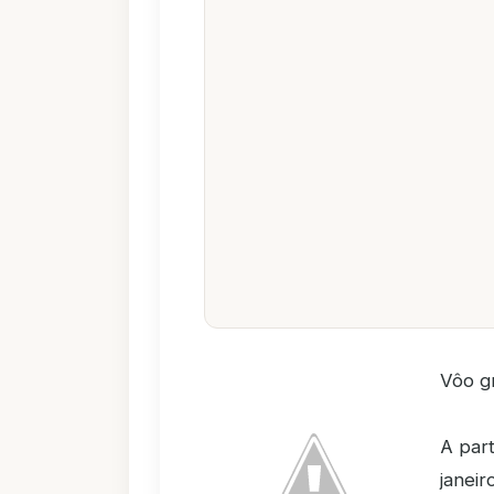
Vôo g
A part
janeir