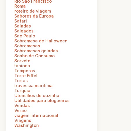
Rio Sao Francisco
Roma
roteiro de viagem
Sabores da Europa
Safari
Saladas
Salgados
Sao Paulo
Sobremesa de Halloween
Sobremesas
Sobremesas geladas
Sonho de Consumo
Sorvete
tapioca
Temperos
Torre Eiffel
Tortas
travessia maritima
Turquia
Utensílios de cozinha
Utilidades para blogueiros
Vendas
Verão
viagem internacional
Viagens
Washington