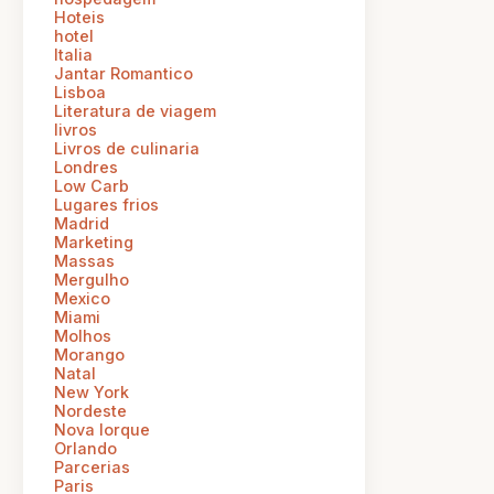
Hoteis
hotel
Italia
Jantar Romantico
Lisboa
Literatura de viagem
livros
Livros de culinaria
Londres
Low Carb
Lugares frios
Madrid
Marketing
Massas
Mergulho
Mexico
Miami
Molhos
Morango
Natal
New York
Nordeste
Nova Iorque
Orlando
Parcerias
Paris