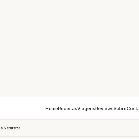
Home
Receitas
Viagens
Reviews
Sobre
Cont
da Natureza