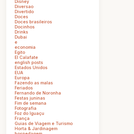
Disney
Diversao
Divertido
Doces
Doces brasileiros
Docinhos
Drinks
Dubai
e
economia
Egito
El Calafate
english posts
Estados Unidos
EUA
Europa
Fazendo as malas
Feriados
Fernando de Noronha
Festas juninas
Fim de semana
Fotografia
Foz do Iguaçu
França
Guias de Viagem e Turismo
Horta & Jardinagem
hospedagem