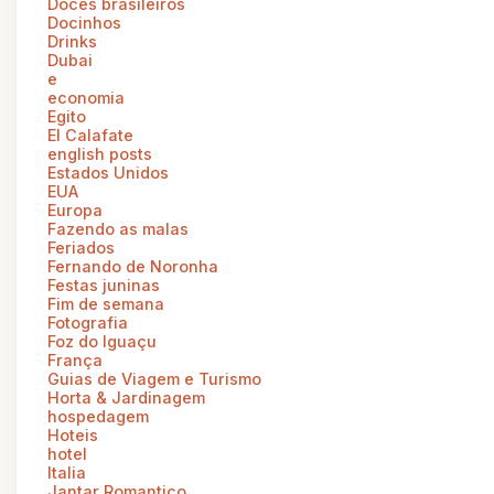
Doces brasileiros
Docinhos
Drinks
Dubai
e
economia
Egito
El Calafate
english posts
Estados Unidos
EUA
Europa
Fazendo as malas
Feriados
Fernando de Noronha
Festas juninas
Fim de semana
Fotografia
Foz do Iguaçu
França
Guias de Viagem e Turismo
Horta & Jardinagem
hospedagem
Hoteis
hotel
Italia
Jantar Romantico