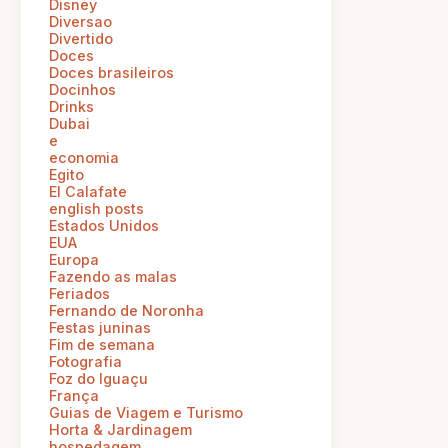
Disney
Diversao
Divertido
Doces
Doces brasileiros
Docinhos
Drinks
Dubai
e
economia
Egito
El Calafate
english posts
Estados Unidos
EUA
Europa
Fazendo as malas
Feriados
Fernando de Noronha
Festas juninas
Fim de semana
Fotografia
Foz do Iguaçu
França
Guias de Viagem e Turismo
Horta & Jardinagem
hospedagem