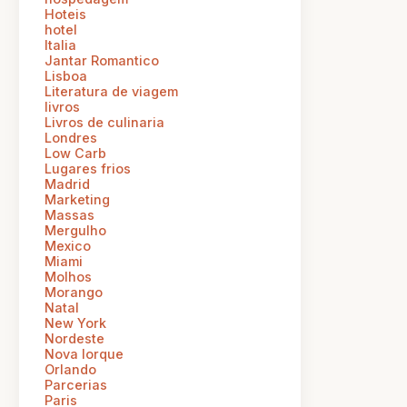
Hoteis
hotel
Italia
Jantar Romantico
Lisboa
Literatura de viagem
livros
Livros de culinaria
Londres
Low Carb
Lugares frios
Madrid
Marketing
Massas
Mergulho
Mexico
Miami
Molhos
Morango
Natal
New York
Nordeste
Nova Iorque
Orlando
Parcerias
Paris