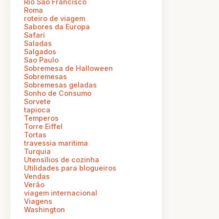
Rio Sao Francisco
Roma
roteiro de viagem
Sabores da Europa
Safari
Saladas
Salgados
Sao Paulo
Sobremesa de Halloween
Sobremesas
Sobremesas geladas
Sonho de Consumo
Sorvete
tapioca
Temperos
Torre Eiffel
Tortas
travessia maritima
Turquia
Utensílios de cozinha
Utilidades para blogueiros
Vendas
Verão
viagem internacional
Viagens
Washington