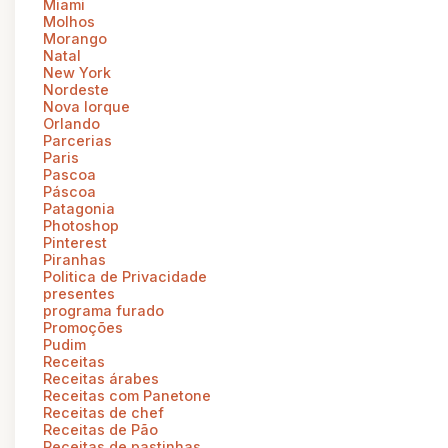
Miami
Molhos
Morango
Natal
New York
Nordeste
Nova Iorque
Orlando
Parcerias
Paris
Pascoa
Páscoa
Patagonia
Photoshop
Pinterest
Piranhas
Politica de Privacidade
presentes
programa furado
Promoções
Pudim
Receitas
Receitas árabes
Receitas com Panetone
Receitas de chef
Receitas de Pão
Receitas de pastinhas