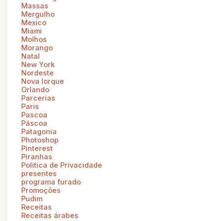
Massas
Mergulho
Mexico
Miami
Molhos
Morango
Natal
New York
Nordeste
Nova Iorque
Orlando
Parcerias
Paris
Pascoa
Páscoa
Patagonia
Photoshop
Pinterest
Piranhas
Politica de Privacidade
presentes
programa furado
Promoções
Pudim
Receitas
Receitas árabes