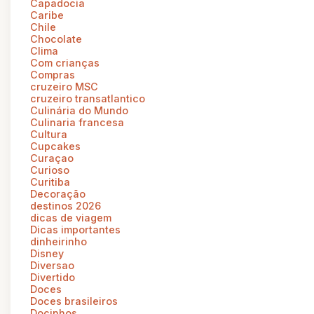
Capadocia
Caribe
Chile
Chocolate
Clima
Com crianças
Compras
cruzeiro MSC
cruzeiro transatlantico
Culinária do Mundo
Culinaria francesa
Cultura
Cupcakes
Curaçao
Curioso
Curitiba
Decoração
destinos 2026
dicas de viagem
Dicas importantes
dinheirinho
Disney
Diversao
Divertido
Doces
Doces brasileiros
Docinhos