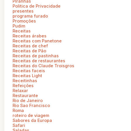
Piranhas
Politica de Privacidade
presentes
programa furado
Promoções
Pudim
Receitas
Receitas árabes
Receitas com Panetone
Receitas de chef
Receitas de Pão
Receitas de pastinhas
Receitas de restaurantes
Receitas do Claude Troisgros
Receitas faceis
Receitas Light
Receitinhas
Refeições
Relaxar
Restaurante
Rio de Janeiro
Rio Sao Francisco
Roma
roteiro de viagem
Sabores da Europa
Safari
Saladas