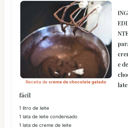
IN
EDI
NT
par
cre
e d
cho
Receita de
creme de chocolate gelado
late
fácil
1 litro de leite
1 lata de leite condensado
1 lata de creme de leite