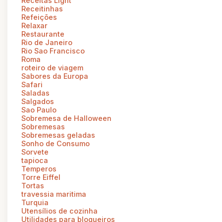
Receitas Light
Receitinhas
Refeições
Relaxar
Restaurante
Rio de Janeiro
Rio Sao Francisco
Roma
roteiro de viagem
Sabores da Europa
Safari
Saladas
Salgados
Sao Paulo
Sobremesa de Halloween
Sobremesas
Sobremesas geladas
Sonho de Consumo
Sorvete
tapioca
Temperos
Torre Eiffel
Tortas
travessia maritima
Turquia
Utensílios de cozinha
Utilidades para blogueiros