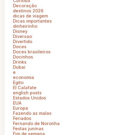
Curitiba
Decoração
destinos 2026
dicas de viagem
Dicas importantes
dinheirinho
Disney
Diversao
Divertido
Doces
Doces brasileiros
Docinhos
Drinks
Dubai
e
economia
Egito
El Calafate
english posts
Estados Unidos
EUA
Europa
Fazendo as malas
Feriados
Fernando de Noronha
Festas juninas
Fim de semana