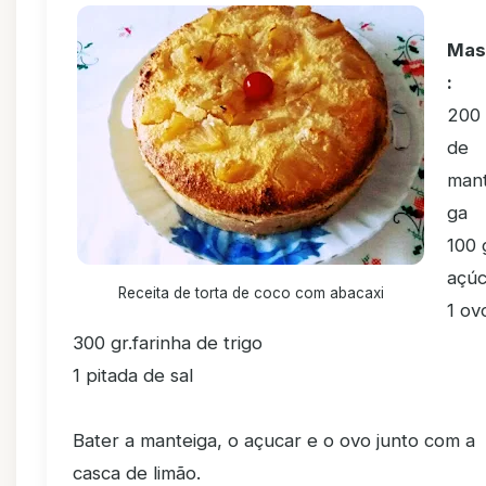
Mas
:
200 
de
mant
ga
100 
açúc
Receita de torta de coco com abacaxi
1 ov
300 gr.farinha de trigo
1 pitada de sal
Bater a manteiga, o açucar e o ovo junto com a
casca de limão.