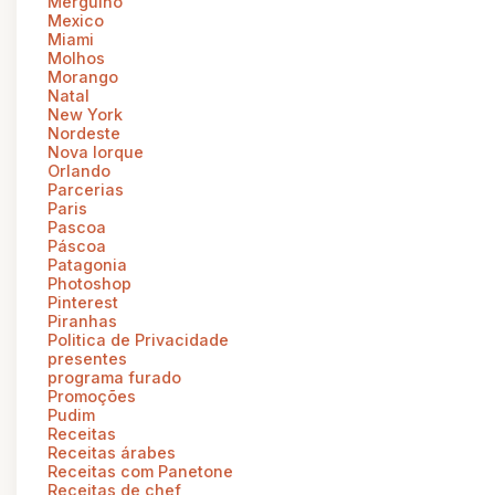
Mergulho
Mexico
Miami
Molhos
Morango
Natal
New York
Nordeste
Nova Iorque
Orlando
Parcerias
Paris
Pascoa
Páscoa
Patagonia
Photoshop
Pinterest
Piranhas
Politica de Privacidade
presentes
programa furado
Promoções
Pudim
Receitas
Receitas árabes
Receitas com Panetone
Receitas de chef