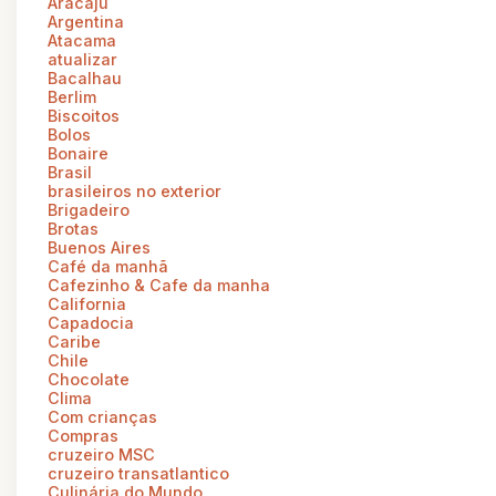
Aracaju
Argentina
Atacama
atualizar
Bacalhau
Berlim
Biscoitos
Bolos
Bonaire
Brasil
brasileiros no exterior
Brigadeiro
Brotas
Buenos Aires
Café da manhã
Cafezinho & Cafe da manha
California
Capadocia
Caribe
Chile
Chocolate
Clima
Com crianças
Compras
cruzeiro MSC
cruzeiro transatlantico
Culinária do Mundo