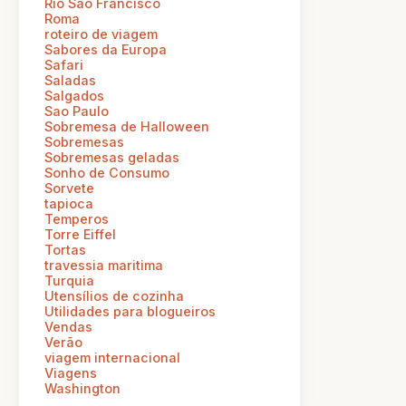
Rio Sao Francisco
Roma
roteiro de viagem
Sabores da Europa
Safari
Saladas
Salgados
Sao Paulo
Sobremesa de Halloween
Sobremesas
Sobremesas geladas
Sonho de Consumo
Sorvete
tapioca
Temperos
Torre Eiffel
Tortas
travessia maritima
Turquia
Utensílios de cozinha
Utilidades para blogueiros
Vendas
Verão
viagem internacional
Viagens
Washington