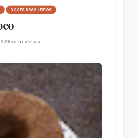
S
DOCES BRASILEIROS
oco
 2016
5 min de leitura