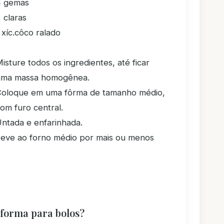
4 gemas
 claras
 xíc.côco ralado
isture todos os ingredientes, até ficar
uma massa homogênea.
Coloque em uma fôrma de tamanho médio,
om furo central.
ntada e enfarinhada.
eve ao forno médio por mais ou menos
 forma para bolos?