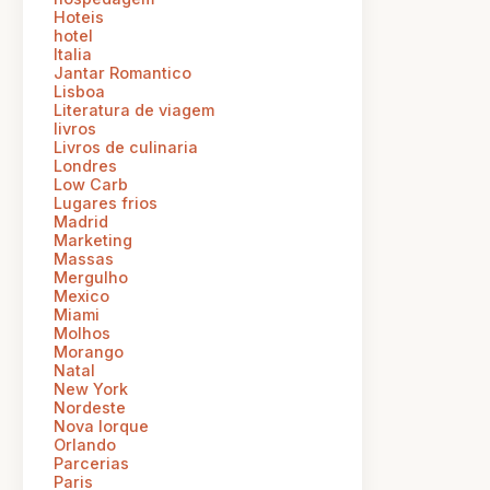
Hoteis
hotel
Italia
Jantar Romantico
Lisboa
Literatura de viagem
livros
Livros de culinaria
Londres
Low Carb
Lugares frios
Madrid
Marketing
Massas
Mergulho
Mexico
Miami
Molhos
Morango
Natal
New York
Nordeste
Nova Iorque
Orlando
Parcerias
Paris