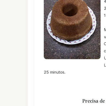
2
1
M
c
U
L
25 minutos.
Precisa de