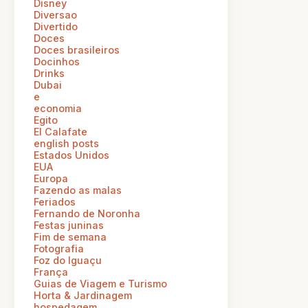
Disney
Diversao
Divertido
Doces
Doces brasileiros
Docinhos
Drinks
Dubai
e
economia
Egito
El Calafate
english posts
Estados Unidos
EUA
Europa
Fazendo as malas
Feriados
Fernando de Noronha
Festas juninas
Fim de semana
Fotografia
Foz do Iguaçu
França
Guias de Viagem e Turismo
Horta & Jardinagem
hospedagem