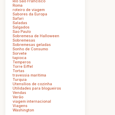
Rio Sao Francisco
Roma
roteiro de viagem
Sabores da Europa
Safari
Saladas
Salgados
Sao Paulo
Sobremesa de Halloween
Sobremesas
Sobremesas geladas
Sonho de Consumo
Sorvete
tapioca
Temperos
Torre Eiffel
Tortas
travessia maritima
Turquia
Utensílios de cozinha
Utilidades para blogueiros
Vendas
Verão
viagem internacional
Viagens
Washington