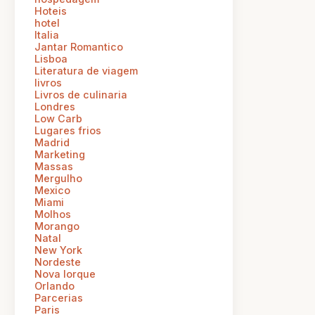
Hoteis
hotel
Italia
Jantar Romantico
Lisboa
Literatura de viagem
livros
Livros de culinaria
Londres
Low Carb
Lugares frios
Madrid
Marketing
Massas
Mergulho
Mexico
Miami
Molhos
Morango
Natal
New York
Nordeste
Nova Iorque
Orlando
Parcerias
Paris