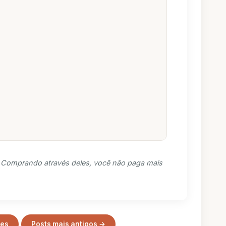
s. Comprando através deles, você não paga mais
tes
Posts mais antigos →