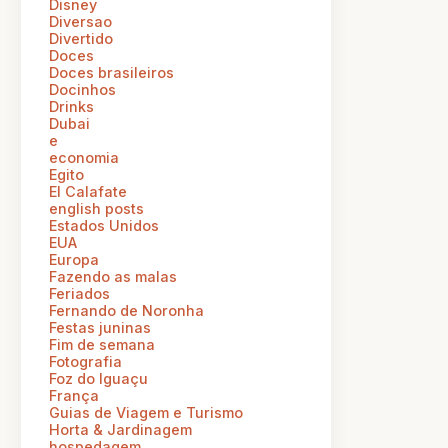
Disney
Diversao
Divertido
Doces
Doces brasileiros
Docinhos
Drinks
Dubai
e
economia
Egito
El Calafate
english posts
Estados Unidos
EUA
Europa
Fazendo as malas
Feriados
Fernando de Noronha
Festas juninas
Fim de semana
Fotografia
Foz do Iguaçu
França
Guias de Viagem e Turismo
Horta & Jardinagem
hospedagem