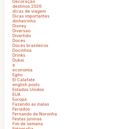
Decoração
destinos 2026
dicas de viagem
Dicas importantes
dinheirinho
Disney
Diversao
Divertido
Doces
Doces brasileiros
Docinhos
Drinks
Dubai
e
economia
Egito
El Calafate
english posts
Estados Unidos
EUA
Europa
Fazendo as malas
Feriados
Fernando de Noronha
Festas juninas
Fim de semana
Fotografia