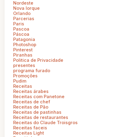
Nordeste
Nova Iorque
Orlando
Parcerias
Paris
Pascoa
Páscoa
Patagonia
Photoshop
Pinterest
Piranhas
Politica de Privacidade
presentes
programa furado
Promoções
Pudim
Receitas
Receitas árabes
Receitas com Panetone
Receitas de chef
Receitas de Pão
Receitas de pastinhas
Receitas de restaurantes
Receitas do Claude Troisgros
Receitas faceis
Receitas Light