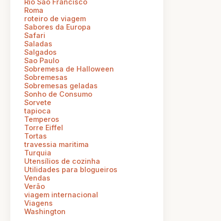
Rio Sao Francisco
Roma
roteiro de viagem
Sabores da Europa
Safari
Saladas
Salgados
Sao Paulo
Sobremesa de Halloween
Sobremesas
Sobremesas geladas
Sonho de Consumo
Sorvete
tapioca
Temperos
Torre Eiffel
Tortas
travessia maritima
Turquia
Utensílios de cozinha
Utilidades para blogueiros
Vendas
Verão
viagem internacional
Viagens
Washington