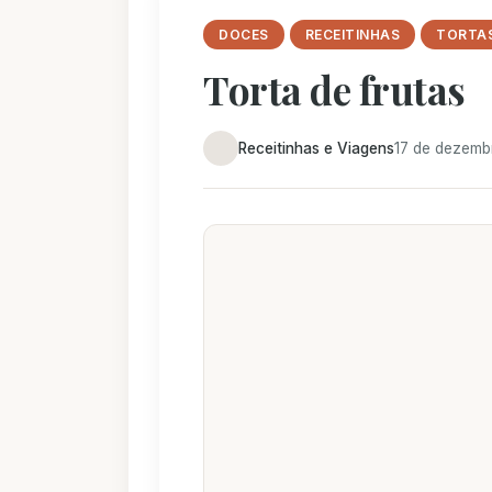
DOCES
RECEITINHAS
TORTA
Torta de frutas
Receitinhas e Viagens
17 de dezemb