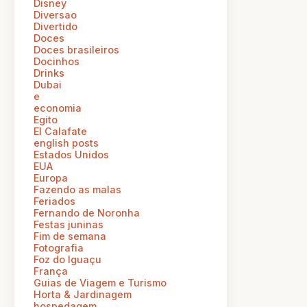
Disney
Diversao
Divertido
Doces
Doces brasileiros
Docinhos
Drinks
Dubai
e
economia
Egito
El Calafate
english posts
Estados Unidos
EUA
Europa
Fazendo as malas
Feriados
Fernando de Noronha
Festas juninas
Fim de semana
Fotografia
Foz do Iguaçu
França
Guias de Viagem e Turismo
Horta & Jardinagem
hospedagem