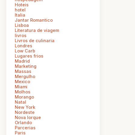
Hoteis
hotel
Italia
Jantar Romantico
Lisboa
Literatura de viagem
livros
Livros de culinaria
Londres
Low Carb
Lugares frios
Madrid
Marketing
Massas
Mergulho
Mexico
Miami
Molhos
Morango
Natal
New York
Nordeste
Nova Iorque
Orlando
Parcerias
Paris