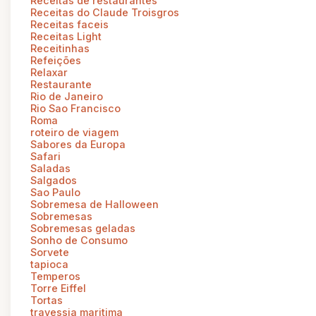
Receitas de restaurantes
Receitas do Claude Troisgros
Receitas faceis
Receitas Light
Receitinhas
Refeições
Relaxar
Restaurante
Rio de Janeiro
Rio Sao Francisco
Roma
roteiro de viagem
Sabores da Europa
Safari
Saladas
Salgados
Sao Paulo
Sobremesa de Halloween
Sobremesas
Sobremesas geladas
Sonho de Consumo
Sorvete
tapioca
Temperos
Torre Eiffel
Tortas
travessia maritima