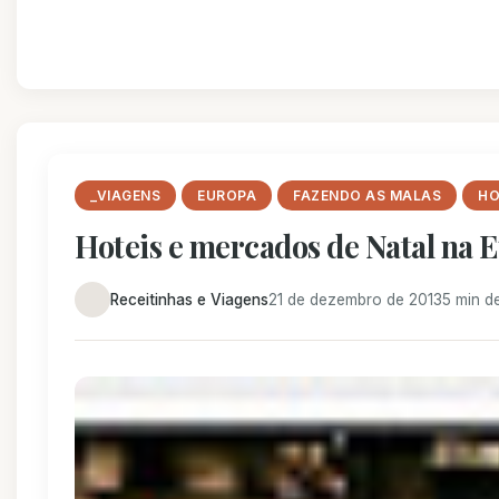
_VIAGENS
EUROPA
FAZENDO AS MALAS
HO
Hoteis e mercados de Natal na 
Receitinhas e Viagens
21 de dezembro de 2013
5 min de