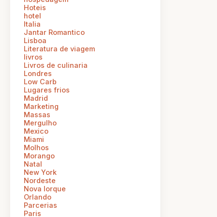
Hoteis
hotel
Italia
Jantar Romantico
Lisboa
Literatura de viagem
livros
Livros de culinaria
Londres
Low Carb
Lugares frios
Madrid
Marketing
Massas
Mergulho
Mexico
Miami
Molhos
Morango
Natal
New York
Nordeste
Nova Iorque
Orlando
Parcerias
Paris