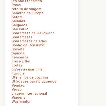
Rio Sao Francisco
Roma
roteiro de viagem
Sabores da Europa
Safari
Saladas
Salgados
Sao Paulo
Sobremesa de Halloween
Sobremesas
Sobremesas geladas
Sonho de Consumo
Sorvete
tapioca
Temperos
Torre Eiffel
Tortas
travessia maritima
Turquia
Utensílios de cozinha
Utilidades para blogueiros
Vendas
Verão
viagem internacional
Viagens
Washington