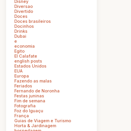
Disney
Diversao
Divertido
Doces
Doces brasileiros
Docinhos
Drinks
Dubai
e
economia
Egito
El Calafate
english posts
Estados Unidos
EUA
Europa
Fazendo as malas
Feriados
Fernando de Noronha
Festas juninas
Fim de semana
Fotografia
Foz do Iguaçu
França
Guias de Viagem e Turismo
Horta & Jardinagem
hospedagem