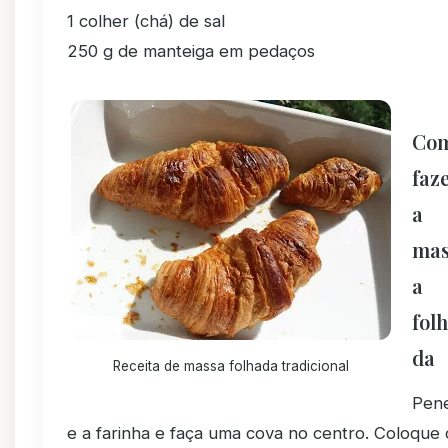
1 colher (chá) de sal
250 g de manteiga em pedaços
Co
faz
a
mas
a
fol
da
Receita de massa folhada tradicional
Pene
e a farinha e faça uma cova no centro. Coloque 