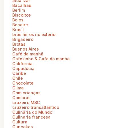
atualizar
Bacalhau
Berlim
Biscoitos
Bolos
Bonaire
Brasil
brasileiros no exterior
Brigadeiro
Brotas
Buenos Aires
Café da manhã
Cafezinho & Cafe da manha
California
Capadocia
Caribe
Chile
Chocolate
Clima
Com crianças
Compras
cruzeiro MSC
cruzeiro transatlantico
Culinária do Mundo
Culinaria francesa
Cultura
Cupcakes