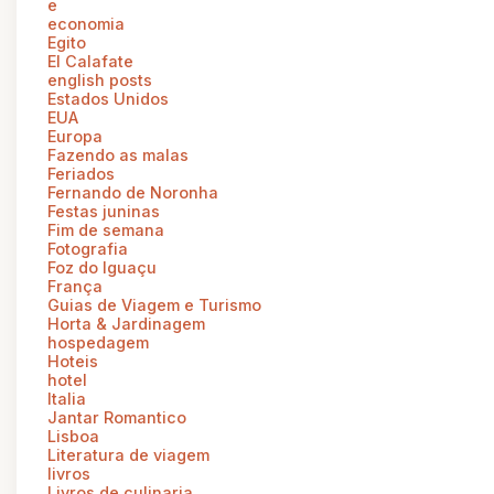
e
economia
Egito
El Calafate
english posts
Estados Unidos
EUA
Europa
Fazendo as malas
Feriados
Fernando de Noronha
Festas juninas
Fim de semana
Fotografia
Foz do Iguaçu
França
Guias de Viagem e Turismo
Horta & Jardinagem
hospedagem
Hoteis
hotel
Italia
Jantar Romantico
Lisboa
Literatura de viagem
livros
Livros de culinaria