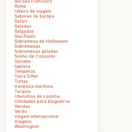
Rio Sao Francisco
Roma
roteiro de viagem
Sabores da Europa
Safari
Saladas
Salgados
Sao Paulo
Sobremesa de Halloween
Sobremesas
Sobremesas geladas
Sonho de Consumo
Sorvete
tapioca
Temperos
Torre Eiffel
Tortas
travessia maritima
Turquia
Utensílios de cozinha
Utilidades para blogueiros
Vendas
Verão
viagem internacional
Viagens
Washington