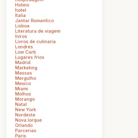
Hoteis
hotel
Italia
Jantar Romantico
Lisboa
Literatura de viagem
livros
Livros de culinaria
Londres
Low Carb
Lugares frios
Madrid
Marketing
Massas
Mergulho
Mexico
Miami
Molhos
Morango
Natal
New York
Nordeste
Nova Iorque
Orlando
Parcerias
Paris