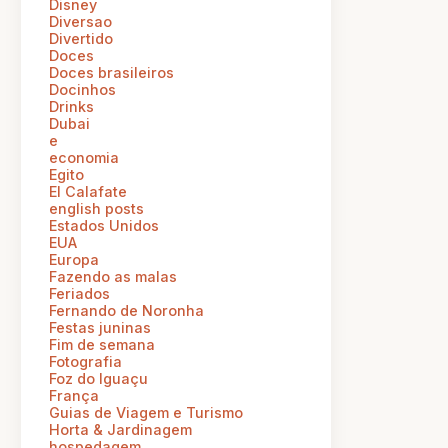
Disney
Diversao
Divertido
Doces
Doces brasileiros
Docinhos
Drinks
Dubai
e
economia
Egito
El Calafate
english posts
Estados Unidos
EUA
Europa
Fazendo as malas
Feriados
Fernando de Noronha
Festas juninas
Fim de semana
Fotografia
Foz do Iguaçu
França
Guias de Viagem e Turismo
Horta & Jardinagem
hospedagem