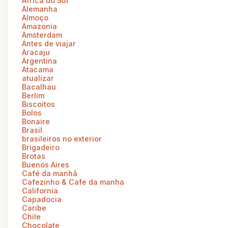
Africa do Sul
Alemanha
Almoço
Amazonia
Amsterdam
Antes de viajar
Aracaju
Argentina
Atacama
atualizar
Bacalhau
Berlim
Biscoitos
Bolos
Bonaire
Brasil
brasileiros no exterior
Brigadeiro
Brotas
Buenos Aires
Café da manhã
Cafezinho & Cafe da manha
California
Capadocia
Caribe
Chile
Chocolate