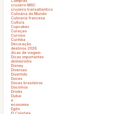
Compras
cruzeiro MSC
cruzeiro transatlantico
Culinária do Mundo
Culinaria francesa
Cultura
Cupcakes
Curaçao
Curioso
Curitiba
Decoração
destinos 2026
dicas de viagem
Dicas importantes
dinheirinho
Disney
Diversao
Divertido
Doces
Doces brasileiros
Docinhos
Drinks
Dubai
e
economia
Egito
El Calafate