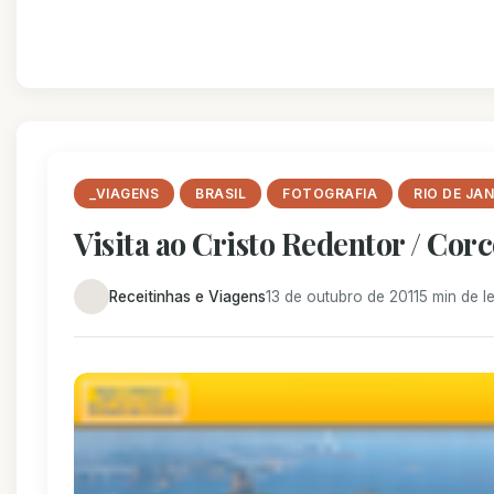
_VIAGENS
BRASIL
FOTOGRAFIA
RIO DE JA
Visita ao Cristo Redentor / Cor
Receitinhas e Viagens
13 de outubro de 2011
5 min de le