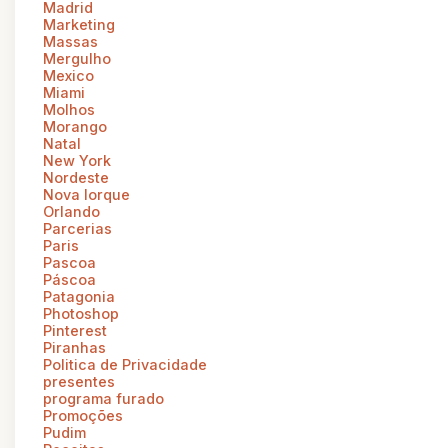
Madrid
Marketing
Massas
Mergulho
Mexico
Miami
Molhos
Morango
Natal
New York
Nordeste
Nova Iorque
Orlando
Parcerias
Paris
Pascoa
Páscoa
Patagonia
Photoshop
Pinterest
Piranhas
Politica de Privacidade
presentes
programa furado
Promoções
Pudim