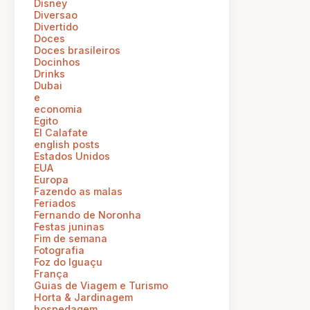
Disney
Diversao
Divertido
Doces
Doces brasileiros
Docinhos
Drinks
Dubai
e
economia
Egito
El Calafate
english posts
Estados Unidos
EUA
Europa
Fazendo as malas
Feriados
Fernando de Noronha
Festas juninas
Fim de semana
Fotografia
Foz do Iguaçu
França
Guias de Viagem e Turismo
Horta & Jardinagem
hospedagem