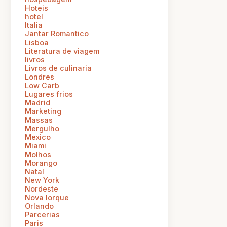
Hoteis
hotel
Italia
Jantar Romantico
Lisboa
Literatura de viagem
livros
Livros de culinaria
Londres
Low Carb
Lugares frios
Madrid
Marketing
Massas
Mergulho
Mexico
Miami
Molhos
Morango
Natal
New York
Nordeste
Nova Iorque
Orlando
Parcerias
Paris