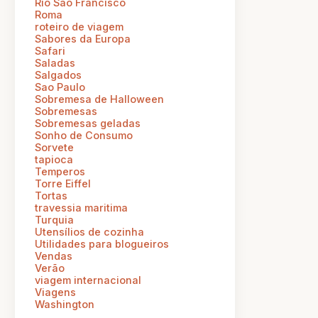
Rio Sao Francisco
Roma
roteiro de viagem
Sabores da Europa
Safari
Saladas
Salgados
Sao Paulo
Sobremesa de Halloween
Sobremesas
Sobremesas geladas
Sonho de Consumo
Sorvete
tapioca
Temperos
Torre Eiffel
Tortas
travessia maritima
Turquia
Utensílios de cozinha
Utilidades para blogueiros
Vendas
Verão
viagem internacional
Viagens
Washington