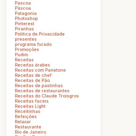
Pascoa
Páscoa
Patagonia
Photoshop
Pinterest
Piranhas
Politica de Privacidade
presentes
programa furado
Promoções
Pudim
Receitas
Receitas árabes
Receitas com Panetone
Receitas de chef
Receitas de Pão
Receitas de pastinhas
Receitas de restaurantes
Receitas do Claude Troisgros
Receitas faceis
Receitas Light
Receitinhas
Refeições
Relaxar
Restaurante
Rio de Janeiro