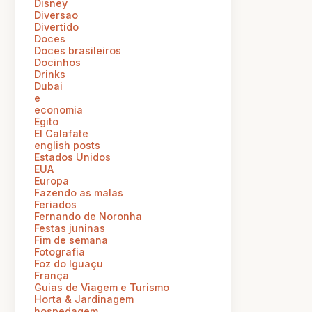
Disney
Diversao
Divertido
Doces
Doces brasileiros
Docinhos
Drinks
Dubai
e
economia
Egito
El Calafate
english posts
Estados Unidos
EUA
Europa
Fazendo as malas
Feriados
Fernando de Noronha
Festas juninas
Fim de semana
Fotografia
Foz do Iguaçu
França
Guias de Viagem e Turismo
Horta & Jardinagem
hospedagem