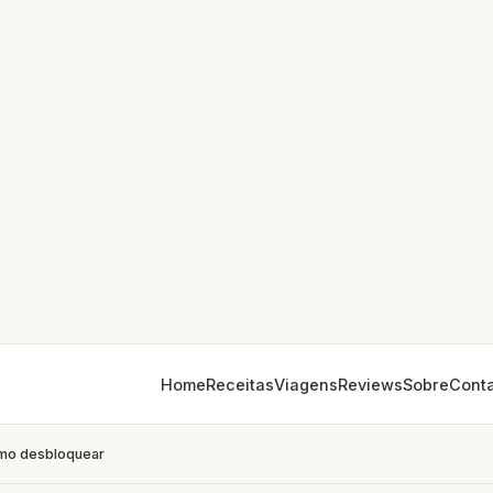
Home
Receitas
Viagens
Reviews
Sobre
Cont
omo desbloquear