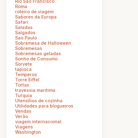
Rio Sao Francisco
Roma
roteiro de viagem
Sabores da Europa
Safari
Saladas
Salgados
Sao Paulo
Sobremesa de Halloween
Sobremesas
Sobremesas geladas
Sonho de Consumo
Sorvete
tapioca
Temperos
Torre Eiffel
Tortas
travessia maritima
Turquia
Utensílios de cozinha
Utilidades para blogueiros
Vendas
Verão
viagem internacional
Viagens
Washington