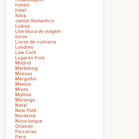
Hoteis
hotel
Italia
Jantar Romantico
Lisboa
Literatura de viagem
livros
Livros de culinaria
Londres
Low Carb
Lugares frios
Madrid
Marketing
Massas
Mergulho
Mexico
Miami
Molhos
Morango
Natal
New York
Nordeste
Nova Iorque
Orlando
Parcerias
Paris