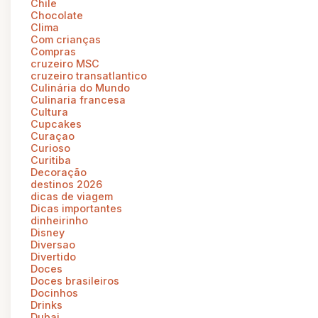
Chile
Chocolate
Clima
Com crianças
Compras
cruzeiro MSC
cruzeiro transatlantico
Culinária do Mundo
Culinaria francesa
Cultura
Cupcakes
Curaçao
Curioso
Curitiba
Decoração
destinos 2026
dicas de viagem
Dicas importantes
dinheirinho
Disney
Diversao
Divertido
Doces
Doces brasileiros
Docinhos
Drinks
Dubai