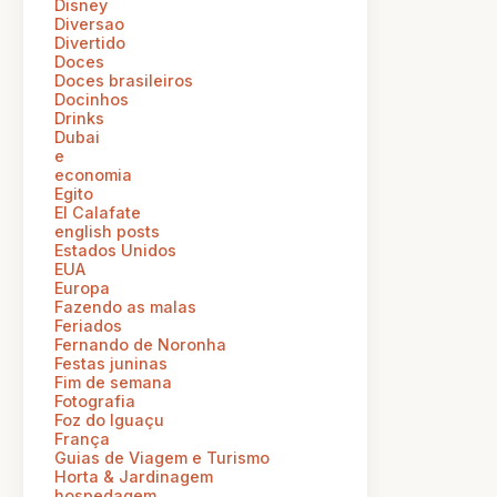
Disney
Diversao
Divertido
Doces
Doces brasileiros
Docinhos
Drinks
Dubai
e
economia
Egito
El Calafate
english posts
Estados Unidos
EUA
Europa
Fazendo as malas
Feriados
Fernando de Noronha
Festas juninas
Fim de semana
Fotografia
Foz do Iguaçu
França
Guias de Viagem e Turismo
Horta & Jardinagem
hospedagem