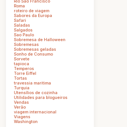
Rio Sao Francisco
Roma
roteiro de viagem
Sabores da Europa
Safari
Saladas
Salgados
Sao Paulo
Sobremesa de Halloween
Sobremesas
Sobremesas geladas
Sonho de Consumo
Sorvete
tapioca
Temperos
Torre Eiffel
Tortas
travessia maritima
Turquia
Utensílios de cozinha
Utilidades para blogueiros
Vendas
Verão
viagem internacional
Viagens
Washington