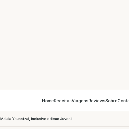
Home
Receitas
Viagens
Reviews
Sobre
Cont
 Malala Yousafzai, inclusive edicao Juvenil