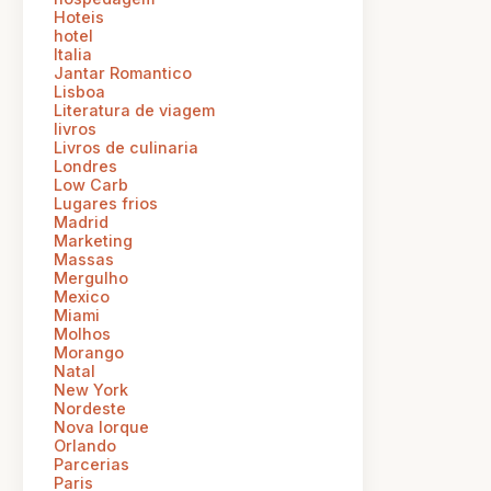
Hoteis
hotel
Italia
Jantar Romantico
Lisboa
Literatura de viagem
livros
Livros de culinaria
Londres
Low Carb
Lugares frios
Madrid
Marketing
Massas
Mergulho
Mexico
Miami
Molhos
Morango
Natal
New York
Nordeste
Nova Iorque
Orlando
Parcerias
Paris