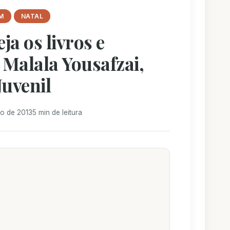
M
NATAL
ja os livros e
 Malala Yousafzai,
Juvenil
o de 2013
5 min de leitura