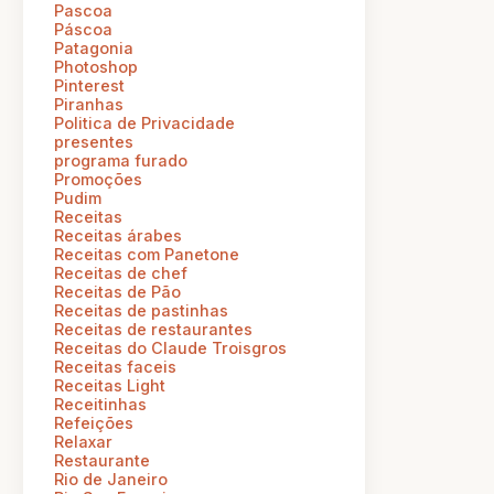
Pascoa
Páscoa
Patagonia
Photoshop
Pinterest
Piranhas
Politica de Privacidade
presentes
programa furado
Promoções
Pudim
Receitas
Receitas árabes
Receitas com Panetone
Receitas de chef
Receitas de Pão
Receitas de pastinhas
Receitas de restaurantes
Receitas do Claude Troisgros
Receitas faceis
Receitas Light
Receitinhas
Refeições
Relaxar
Restaurante
Rio de Janeiro