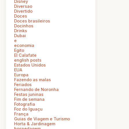
Disney
Diversao
Divertido
Doces
Doces brasileiros
Docinhos
Drinks
Dubai
e
economia
Egito
El Calafate
english posts
Estados Unidos
EUA
Europa
Fazendo as malas
Feriados
Fernando de Noronha
Festas juninas
Fim de semana
Fotografia
Foz do Iguaçu
França
Guias de Viagem e Turismo
Horta & Jardinagem
hospedagem