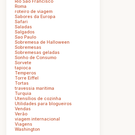
Rio Sao Francisco
Roma
roteiro de viagem
Sabores da Europa
Safari
Saladas
Salgados
Sao Paulo
Sobremesa de Halloween
Sobremesas
Sobremesas geladas
Sonho de Consumo
Sorvete
tapioca
Temperos
Torre Eiffel
Tortas
travessia maritima
Turquia
Utensílios de cozinha
Utilidades para blogueiros
Vendas
Verão
viagem internacional
Viagens
Washington