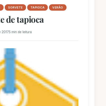
S
SORVETE
TAPIOCA
VERÃO
e de tapioca
e 2017
5 min de leitura