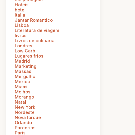
Hoteis
hotel
Italia
Jantar Romantico
Lisboa
Literatura de viagem
livros
Livros de culinaria
Londres
Low Carb
Lugares frios
Madrid
Marketing
Massas
Mergulho
Mexico
Miami
Molhos
Morango
Natal
New York
Nordeste
Nova Iorque
Orlando
Parcerias
Paris